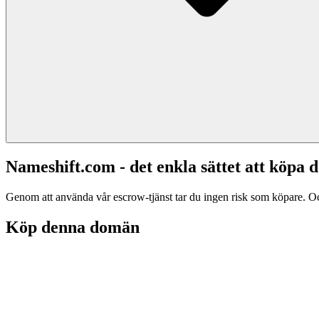
Nameshift.com - det enkla sättet att köp
Genom att använda vår escrow-tjänst tar du ingen risk som köpare. Och d
Köp denna domän